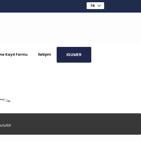
IGUMER
ine Kayıt Formu
İletişim
urular