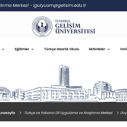
ştırma Merkezi
-
igutyuam@gelisim.edu.tr
Eğitimler
Türkçe Hazırlık Okulu
Aktiviteler
Onl
nasayfa
Türkçe ve Yabancı Dil Uygulama ve Araştırma Merkezi
Duy