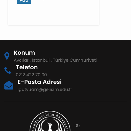
AĞU
Konum
Avcılar , İstanbul , Türkiye Cumhuriyeti
Telefon
0212 422 70 00
E-Posta Adresi
igutyuam@gelisim.edu.tr
: