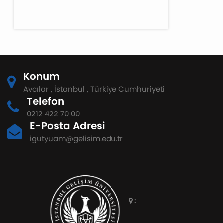
Konum
Avcılar , İstanbul , Türkiye Cumhuriyeti
Telefon
0212 422 70 00
E-Posta Adresi
igutyuam@gelisim.edu.tr
: