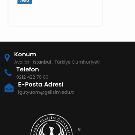
AĞU
Konum
Avcılar , İstanbul , Türkiye Cumhuriyeti
Telefon
0212 422 70 00
E-Posta Adresi
igutyuam@gelisim.edu.tr
: