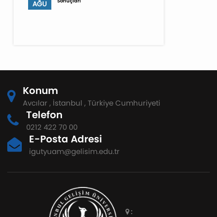
Sonuçları
AĞU
Konum
Avcılar , İstanbul , Türkiye Cumhuriyeti
Telefon
0212 422 70 00
E-Posta Adresi
igutyuam@gelisim.edu.tr
: