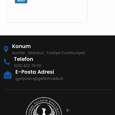
AĞU
Konum
Avcılar , İstanbul , Türkiye Cumhuriyeti
Telefon
0212 422 70 00
E-Posta Adresi
igutyuam@gelisim.edu.tr
: