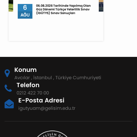
6
06.08.2026 Tarihinde Yapılmış Olan
Güz Dönemi Türkçe Yeterlilik Sınav
(İGÜTYS) Sınav Sonuçları
AĞU
Konum
Avcılar , İstanbul , Türkiye Cumhuriyeti
Telefon
0212 422 70 00
E-Posta Adresi
igutyuam@gelisim.edu.tr