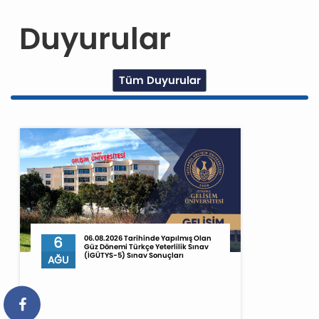
Duyurular
Tüm Duyurular
6
06.08.2026 Tarihinde Yapılmış Olan
Güz Dönemi Türkçe Yeterlilik Sınav
(İGÜTYS-5) Sınav Sonuçları
AĞU