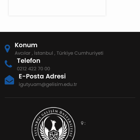
Konum
Avcılar , İstanbul , Türkiye Cumhuriyeti
Telefon
0212 422 70 00
E-Posta Adresi
igutyuam@gelisim.edu.tr
: