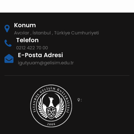
Konum
Avcılar , İstanbul , Türkiye Cumhuriyeti
Telefon
0212 422 70 00
E-Posta Adresi
igutyuam@gelisim.edu.tr
: