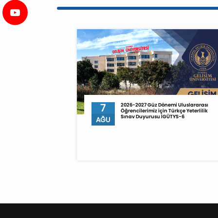
7
2026-2027 Güz Dönemi Uluslararası
Öğrencilerimiz için Türkçe Yeterlilik
Sınav Duyurusu İGÜTYS-6
AĞU