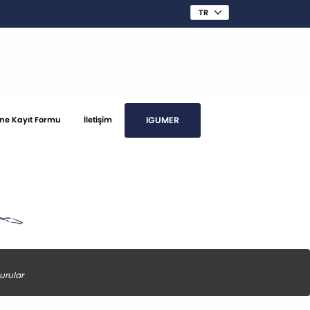
IGUMER
ine Kayıt Formu
İletişim
urular