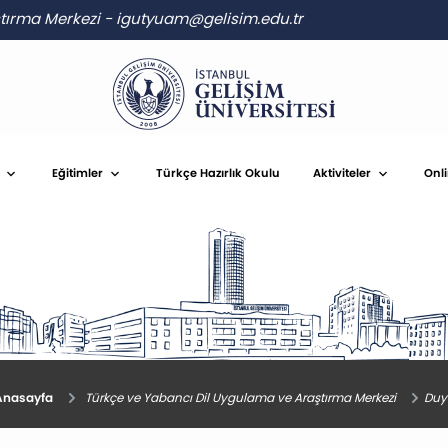
ştırma Merkezi
-
igutyuam@gelisim.edu.tr
Eğitimler
Türkçe Hazırlık Okulu
Aktiviteler
Onl
nasayfa
Türkçe ve Yabancı Dil Uygulama ve Araştırma Merkezi
Duy