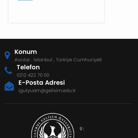
Konum
Avcılar , İstanbul , Türkiye Cumhuriyeti
Telefon
0212 422 70 00
E-Posta Adresi
igutyuam@gelisim.edu.tr
: