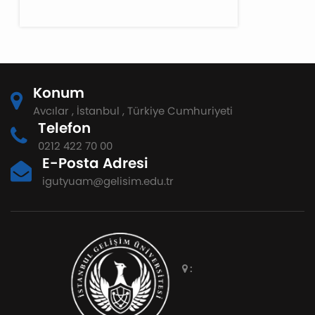
Konum
Avcılar , İstanbul , Türkiye Cumhuriyeti
Telefon
0212 422 70 00
E-Posta Adresi
igutyuam@gelisim.edu.tr
: