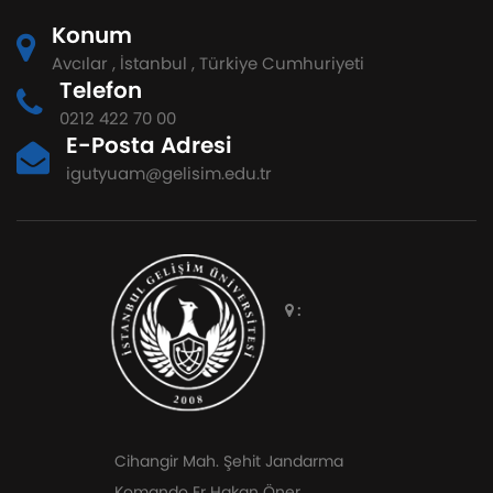
Konum
Avcılar , İstanbul , Türkiye Cumhuriyeti
Telefon
0212 422 70 00
E-Posta Adresi
igutyuam@gelisim.edu.tr
:
Cihangir Mah. Şehit Jandarma
Komando Er Hakan Öner