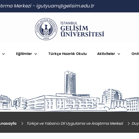
ştırma Merkezi
-
igutyuam@gelisim.edu.tr
Eğitimler
Türkçe Hazırlık Okulu
Aktiviteler
Onl
nasayfa
Türkçe ve Yabancı Dil Uygulama ve Araştırma Merkezi
Duy