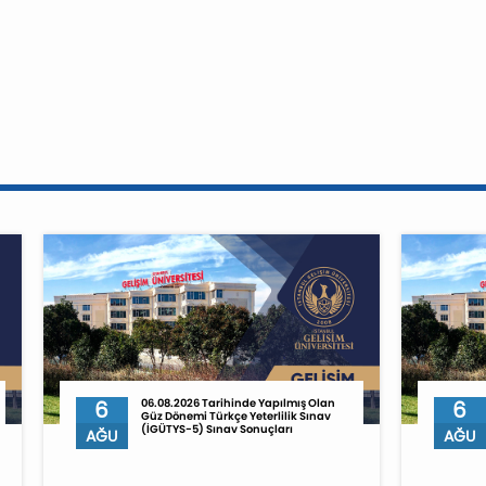
6
06.08.2026 Tarihinde Yapılmış Olan
6
Güz Dönemi Türkçe Yeterlilik Sınav
(İGÜTYS-5) Sınav Sonuçları
AĞU
AĞU