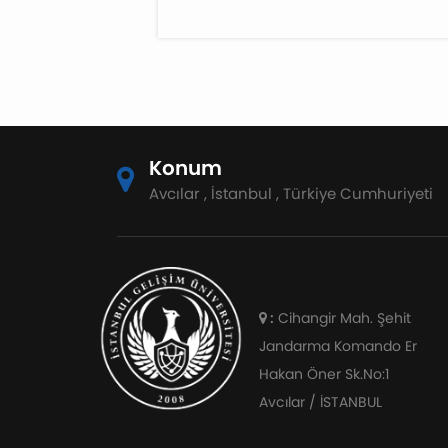
Konum
Avcılar , İstanbul , Türkiye Cumhuriyeti
:
Cihangir Mah. Şehit
Jandarma Komando Er
Hakan Öner Sk.No:1
Avcılar / İSTANBUL