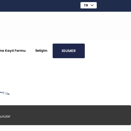
IGUMER
ine Kayıt Formu
İletişim
urular