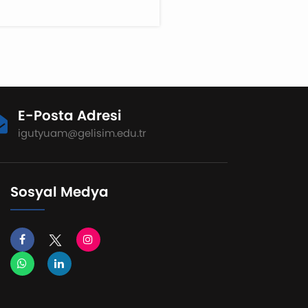
E-Posta Adresi
igutyuam@gelisim.edu.tr
Sosyal Medya