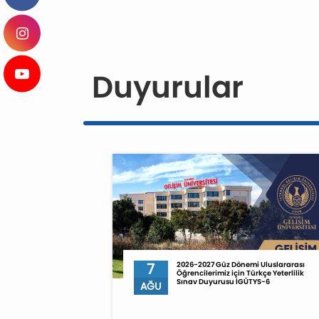
Duyurular
7
2026-2027 Güz Dönemi Uluslararası
Öğrencilerimiz için Türkçe Yeterlilik
Sınav Duyurusu İGÜTYS-6
AĞU