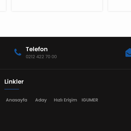
Telefon
0212 422 70 00
Linkler
Anasayfa
Aday
Hızlı Erişim
IGUMER