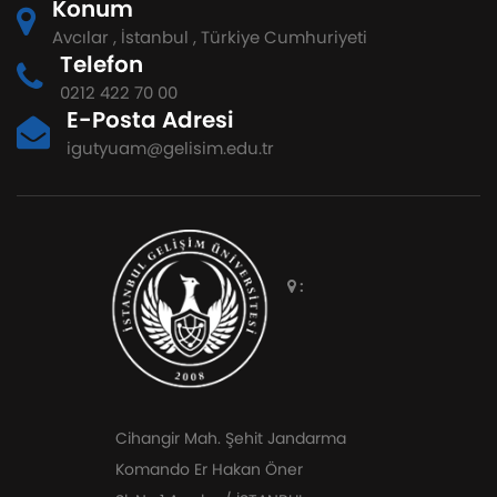
Konum
Avcılar , İstanbul , Türkiye Cumhuriyeti
Telefon
0212 422 70 00
E-Posta Adresi
igutyuam@gelisim.edu.tr
:
Cihangir Mah. Şehit Jandarma
Komando Er Hakan Öner