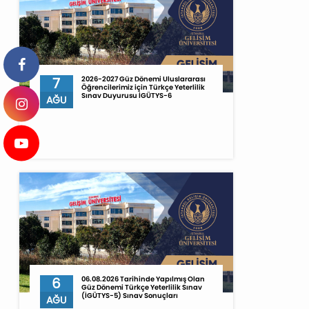
7
2026-2027 Güz Dönemi Uluslararası
Öğrencilerimiz için Türkçe Yeterlilik
Sınav Duyurusu İGÜTYS-6
AĞU
6
06.08.2026 Tarihinde Yapılmış Olan
Güz Dönemi Türkçe Yeterlilik Sınav
(İGÜTYS-5) Sınav Sonuçları
AĞU