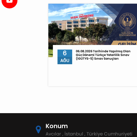
6
06.08.2026 Tarihinde Yapılmış Olan
Güz Dönemi Türkçe Yeterlilik Sınav
(İGÜTYS-5) Sınav Sonuçları
AĞU
Konum
Avcılar , İstanbul , Türkiye Cumhuriyeti