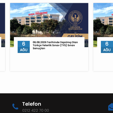
6
06.08.2026 Tarihinde Yapılmış Olan
6
Türkçe Yeterlik Sınav (TYS) Sınav
Sonuçları
AĞU
AĞU
Telefon
0212 422 70 00