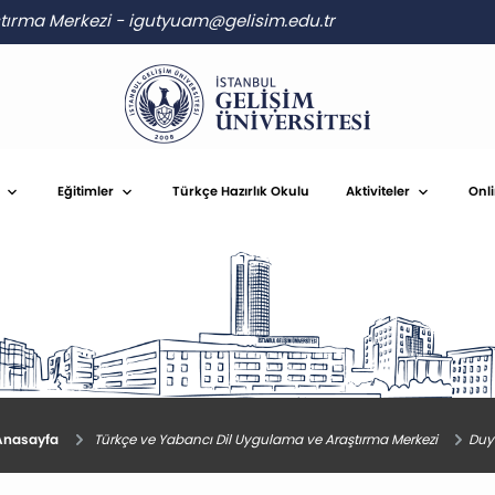
ştırma Merkezi
-
igutyuam@gelisim.edu.tr
Eğitimler
Türkçe Hazırlık Okulu
Aktiviteler
Onl
nasayfa
Türkçe ve Yabancı Dil Uygulama ve Araştırma Merkezi
Duy