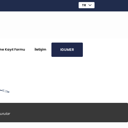
IGUMER
ine Kayıt Formu
İletişim
urular