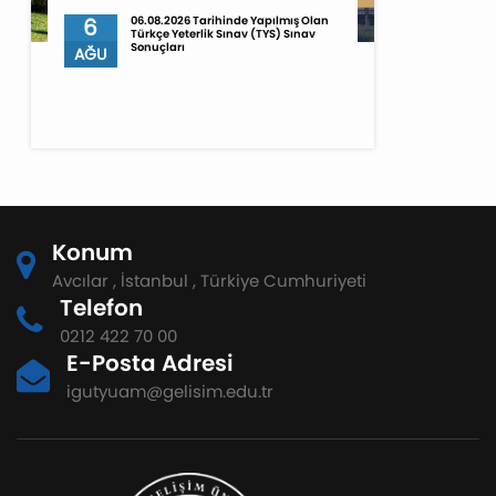
6
06.08.2026 Tarihinde Yapılmış Olan
Türkçe Yeterlik Sınav (TYS) Sınav
Sonuçları
AĞU
Konum
Avcılar , İstanbul , Türkiye Cumhuriyeti
Telefon
0212 422 70 00
E-Posta Adresi
igutyuam@gelisim.edu.tr