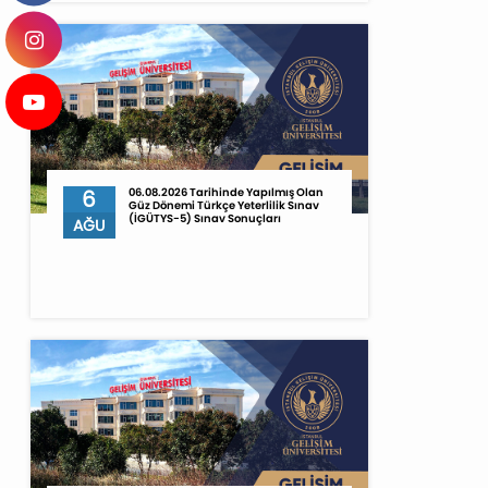
6
06.08.2026 Tarihinde Yapılmış Olan
Güz Dönemi Türkçe Yeterlilik Sınav
(İGÜTYS-5) Sınav Sonuçları
AĞU