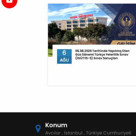
6
06.08.2026 Tarihinde Yapılmış Olan
Güz Dönemi Türkçe Yeterlilik Sınav
(İGÜTYS-5) Sınav Sonuçları
AĞU
Konum
Avcılar , İstanbul , Türkiye Cumhuriyeti