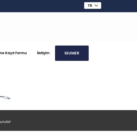
IGUMER
ine Kayıt Formu
İletişim
urular