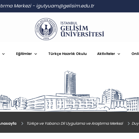
ştırma Merkezi
-
igutyuam@gelisim.edu.tr
Eğitimler
Türkçe Hazırlık Okulu
Aktiviteler
Onl
nasayfa
Türkçe ve Yabancı Dil Uygulama ve Araştırma Merkezi
Duy