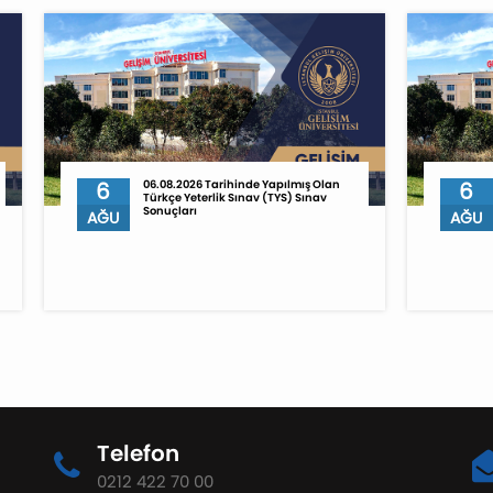
6
06.08.2026 Tarihinde Yapılmış Olan
6
Türkçe Yeterlik Sınav (TYS) Sınav
Sonuçları
AĞU
AĞU
Telefon
0212 422 70 00