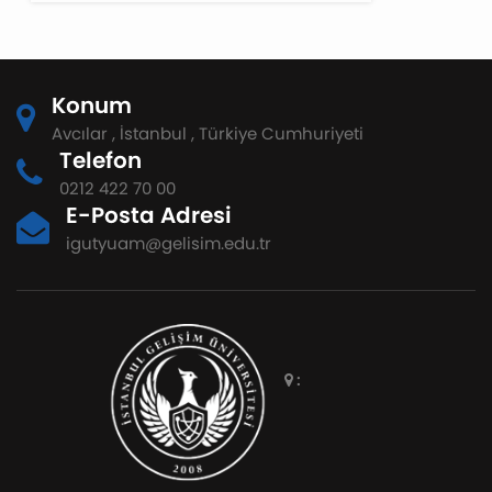
Konum
Avcılar , İstanbul , Türkiye Cumhuriyeti
Telefon
0212 422 70 00
E-Posta Adresi
igutyuam@gelisim.edu.tr
: