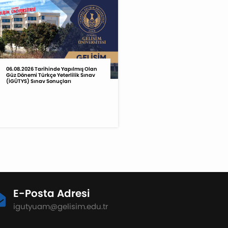
06.08.2026 Tarihinde Yapılmış Olan
Güz Dönemi Türkçe Yeterlilik Sınav
(İGÜTYS) Sınav Sonuçları
E-Posta Adresi
igutyuam@gelisim.edu.tr