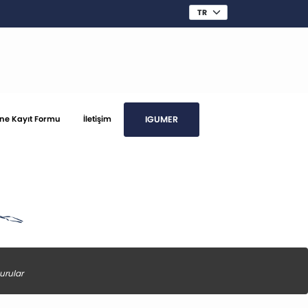
IGUMER
ine Kayıt Formu
İletişim
urular