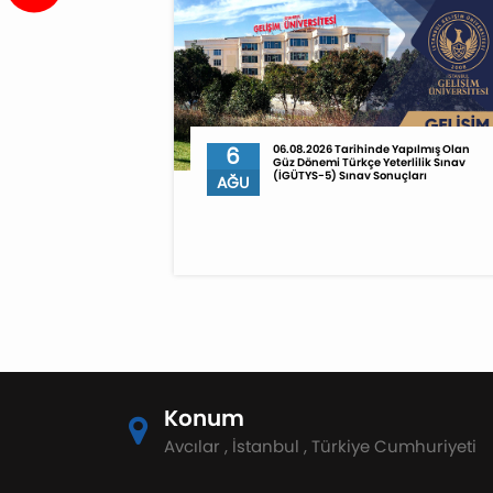
6
06.08.2026 Tarihinde Yapılmış Olan
Güz Dönemi Türkçe Yeterlilik Sınav
(İGÜTYS-5) Sınav Sonuçları
AĞU
Konum
Avcılar , İstanbul , Türkiye Cumhuriyeti