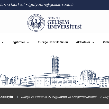
ştırma Merkezi
-
igutyuam@gelisim.edu.tr
Eğitimler
Türkçe Hazırlık Okulu
Aktiviteler
Onl
nasayfa
Türkçe ve Yabancı Dil Uygulama ve Araştırma Merkezi
Duy