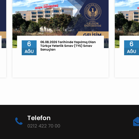
6
06.08.2026 Tarihinde Yapılmış Olan
6
Türkçe Yeterlik Sınav (TYS) Sınav
Sonuçları
AĞU
AĞU
Telefon
0212 422 70 00