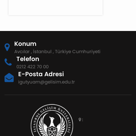
Konum
Avcılar , İstanbul , Türkiye Cumhuriyeti
Telefon
0212 422 70 00
E-Posta Adresi
igutyuam@gelisim.edu.tr
: