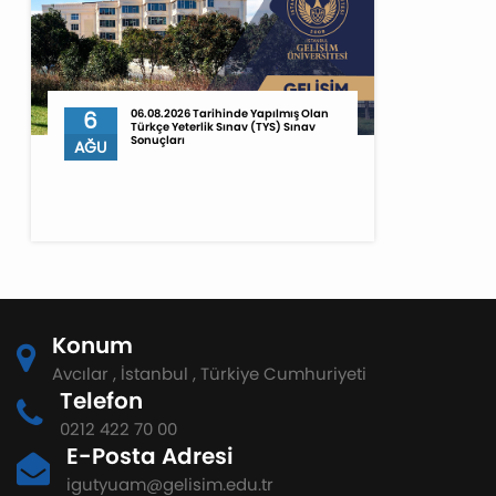
6
06.08.2026 Tarihinde Yapılmış Olan
Türkçe Yeterlik Sınav (TYS) Sınav
Sonuçları
AĞU
Konum
Avcılar , İstanbul , Türkiye Cumhuriyeti
Telefon
0212 422 70 00
E-Posta Adresi
igutyuam@gelisim.edu.tr