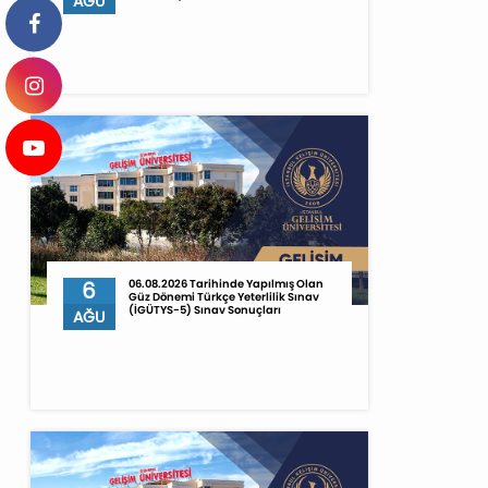
AĞU
6
06.08.2026 Tarihinde Yapılmış Olan
Güz Dönemi Türkçe Yeterlilik Sınav
(İGÜTYS-5) Sınav Sonuçları
AĞU