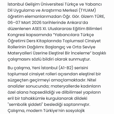
İstanbul Gelişim Üniversitesi Türkçe ve Yabancı
Dil Uygulama ve Araştırma Merkezi (TYUAM)
öğretim elemanlarımızdan
Öğr. Gör. Gizem TÜRE
,
06–07 Mart 2026 tarihlerinde Ankara’da
düzenlenen
ASES XI. Uluslararası Eğitim Bilimleri
Kongresi
kapsamında
“Yabancılara Türkçe
Öğretimi Ders Kitaplarında Toplumsal Cinsiyet
Rollerinin Dağılımı: Başlangıç ve Orta Seviye
Materyalleri Üzerine Eleştirel Bir İnceleme”
başlıklı
çalışmasını sözlü bildiri olarak sunmuştur.
Bu çalışma, Yeni İstanbul (A1-B2) serisini
toplumsal cinsiyet rolleri açısından eleştirel bir
süzgeçten geçirmeyi amaçlamaktadır. Nitel
analizler sonucunda; materyallerde kadınların
özel alana hapsedildiği ve dilbilimsel yapıların
eril bir tahakkümle kurgulanarak dildeki
"sembolik şiddeti" beslediği saptanmıştır.
Çalışma, modern Türkiye’nin sosyolojik